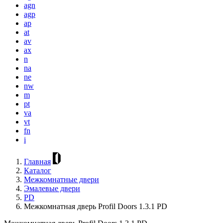
agn
agp
ap
at
av
ax
n
na
ne
nw
m
pt
va
vt
fn
i
Главная
Каталог
Межкомнатные двери
Эмалевые двери
PD
Межкомнатная дверь Profil Doors 1.3.1 PD