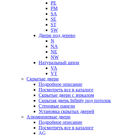
PE
PM
SA
SE
ST
SW
Двери под дерево
N
NA
NE
NW
Натуральный шпон
VA
VT
Скрытые двери
Подробное описание
Посмотреть все в каталоге
Скрытые двери с зеркалом
Скрытая дверь Infinity под потолок
Стеновые панели
Установка скрытых дверей
Алюминиевые двери
Подробное описание
Посмотреть все в каталоге
AG