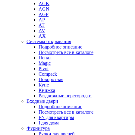
AGK
AGN
AGP
AP
AT
AV
AX
Системы открывания
Подробное описание
Посмотреть все в каталоге
Пенал
Magic
Pivot
Compack
Поворотная
Купе
Книжка
Раздвижные перегородки
Входные двери
Подробное описание
Посмотреть все в каталоге
FN для квартиры
I для дома
Фурнитура
Ручки для дверей