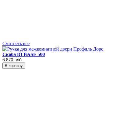
3
Смотреть все
Скоба DI BASE 500
6 870
руб.
В корзину