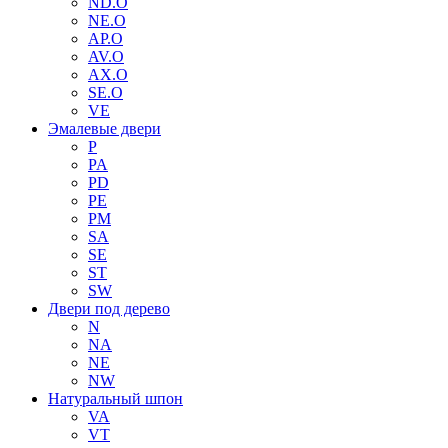
ND.O
NE.O
AP.O
AV.O
AX.O
SE.O
VE
Эмалевые двери
P
PA
PD
PE
PM
SA
SE
ST
SW
Двери под дерево
N
NA
NE
NW
Натуральный шпон
VA
VT