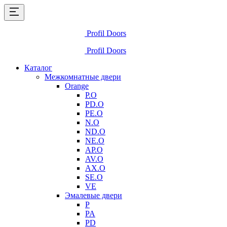
Profil Doors
Profil Doors
Каталог
Межкомнатные двери
Orange
P.O
PD.O
PE.O
N.O
ND.O
NE.O
AP.O
AV.O
AX.O
SE.O
VE
Эмалевые двери
P
PA
PD