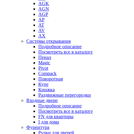
AGK
AGN
AGP
AP
AT
AV
AX
Системы открывания
Подробное описание
Посмотреть все в каталоге
Пенал
Magic
Pivot
Compack
Поворотная
Купе
Книжка
Раздвижные перегородки
Входные двери
Подробное описание
Посмотреть все в каталоге
FN для квартиры
I для дома
Фурнитура
Ручки для дверей