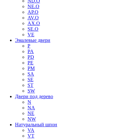
ND.O
NE.O
AP.O
AV.O
AX.O
SE.O
VE
Эмалевые двери
P
PA
PD
PE
PM
SA
SE
ST
SW
Двери под дерево
N
NA
NE
NW
Натуральный шпон
VA
VT