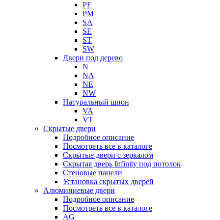
PE
PM
SA
SE
ST
SW
Двери под дерево
N
NA
NE
NW
Натуральный шпон
VA
VT
Скрытые двери
Подробное описание
Посмотреть все в каталоге
Скрытые двери с зеркалом
Скрытая дверь Infinity под потолок
Стеновые панели
Установка скрытых дверей
Алюминиевые двери
Подробное описание
Посмотреть все в каталоге
AG