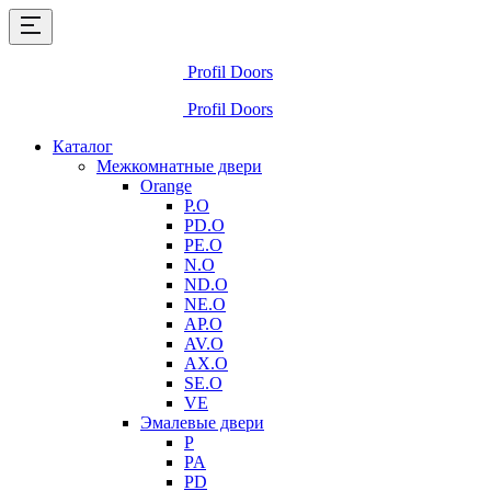
Profil Doors
Profil Doors
Каталог
Межкомнатные двери
Orange
P.O
PD.O
PE.O
N.O
ND.O
NE.O
AP.O
AV.O
AX.O
SE.O
VE
Эмалевые двери
P
PA
PD