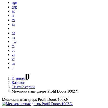
agn
agp
ap
at
av
ax
n
na
ne
nw
m
pt
va
vt
fn
i
Главная
Каталог
Снятые серии
Межкомнатная дверь Profil Doors 100ZN
Межкомнатная дверь Profil Doors 100ZN