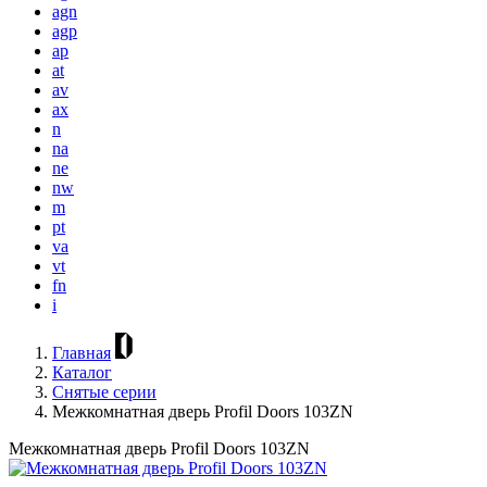
agn
agp
ap
at
av
ax
n
na
ne
nw
m
pt
va
vt
fn
i
Главная
Каталог
Снятые серии
Межкомнатная дверь Profil Doors 103ZN
Межкомнатная дверь Profil Doors 103ZN