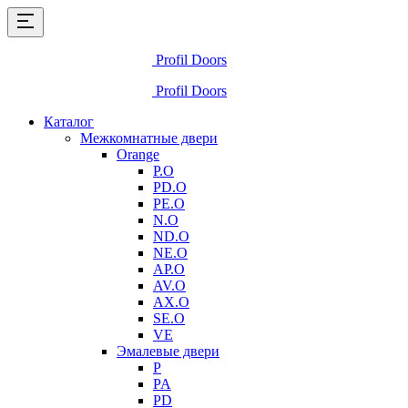
Profil Doors
Profil Doors
Каталог
Межкомнатные двери
Orange
P.O
PD.O
PE.O
N.O
ND.O
NE.O
AP.O
AV.O
AX.O
SE.O
VE
Эмалевые двери
P
PA
PD