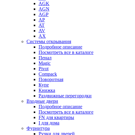
AGK
AGN
AGP
AP
AT
AV
AX
Системы открывания
Подробное описание
Посмотреть все в каталоге
Пенал
Magic
Pivot
Compack
Поворотная
Купе
Книжка
Раздвижные перегородки
Входные двери
Подробное описание
Посмотреть все в каталоге
FN для квартиры
I для дома
Фурнитура
Ручки для дверей