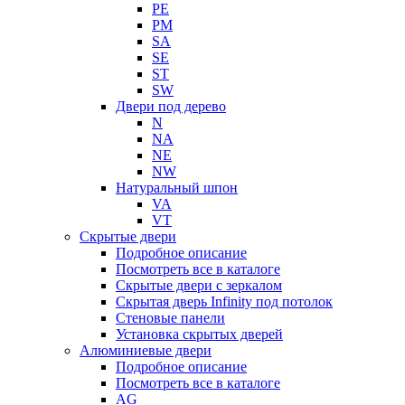
PE
PM
SA
SE
ST
SW
Двери под дерево
N
NA
NE
NW
Натуральный шпон
VA
VT
Скрытые двери
Подробное описание
Посмотреть все в каталоге
Скрытые двери с зеркалом
Скрытая дверь Infinity под потолок
Стеновые панели
Установка скрытых дверей
Алюминиевые двери
Подробное описание
Посмотреть все в каталоге
AG