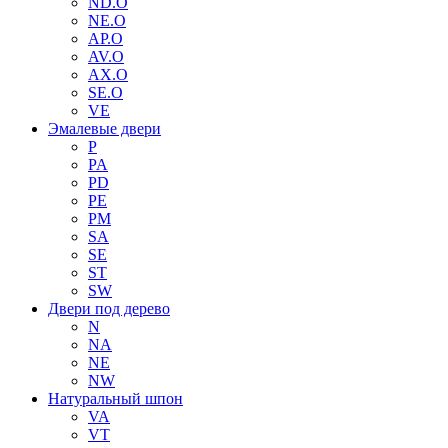
ND.O
NE.O
AP.O
AV.O
AX.O
SE.O
VE
Эмалевые двери
P
PA
PD
PE
PM
SA
SE
ST
SW
Двери под дерево
N
NA
NE
NW
Натуральный шпон
VA
VT