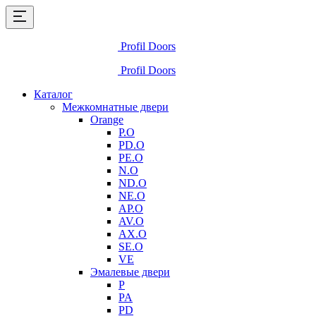
Profil Doors
Profil Doors
Каталог
Межкомнатные двери
Orange
P.O
PD.O
PE.O
N.O
ND.O
NE.O
AP.O
AV.O
AX.O
SE.O
VE
Эмалевые двери
P
PA
PD