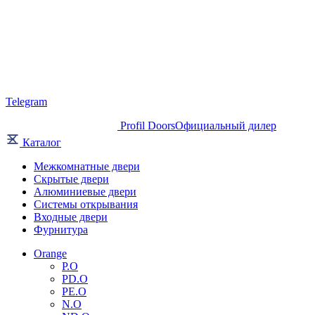
Telegram
Profil Doors
Официальный дилер
Каталог
Межкомнатные двери
Скрытые двери
Алюминиевые двери
Системы открывания
Входные двери
Фурнитура
Orange
P.O
PD.O
PE.O
N.O