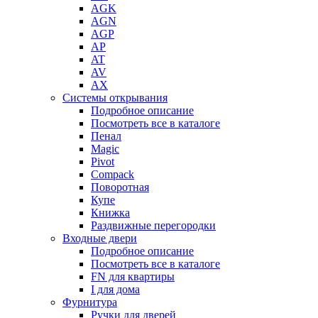
AGK
AGN
AGP
AP
AT
AV
AX
Системы открывания
Подробное описание
Посмотреть все в каталоге
Пенал
Magic
Pivot
Compack
Поворотная
Купе
Книжка
Раздвижные перегородки
Входные двери
Подробное описание
Посмотреть все в каталоге
FN для квартиры
I для дома
Фурнитура
Ручки для дверей