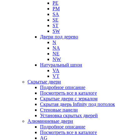
PE
PM
SA
SE
ST
SW
Двери под дерево
N
NA
NE
NW
Натуральный шпон
VA
VT
Скрытые двери
Подробное описание
Посмотреть все в каталоге
Скрытые двери с зеркалом
Скрытая дверь Infinity под потолок
Стеновые панели
Установка скрытых дверей
Алюминиевые двери
Подробное описание
Посмотреть все в каталоге
AG