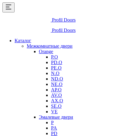
Profil Doors
Profil Doors
Каталог
Межкомнатные двери
Orange
P.O
PD.O
PE.O
N.O
ND.O
NE.O
AP.O
AV.O
AX.O
SE.O
VE
Эмалевые двери
P
PA
PD