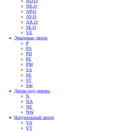
ND.O
NE.O
AP.O
AV.O
AX.O
SE.O
VE
Эмалевые двери
P
PA
PD
PE
PM
SA
SE
ST
SW
Двери под дерево
N
NA
NE
NW
Натуральный шпон
VA
VT