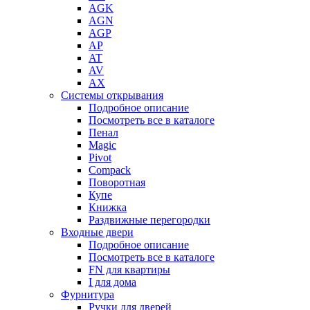
AGK
AGN
AGP
AP
AT
AV
AX
Системы открывания
Подробное описание
Посмотреть все в каталоге
Пенал
Magic
Pivot
Compack
Поворотная
Купе
Книжка
Раздвижные перегородки
Входные двери
Подробное описание
Посмотреть все в каталоге
FN для квартиры
I для дома
Фурнитура
Ручки для дверей