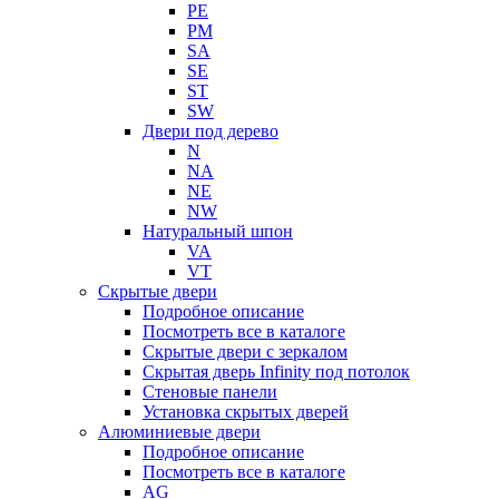
PE
PM
SA
SE
ST
SW
Двери под дерево
N
NA
NE
NW
Натуральный шпон
VA
VT
Скрытые двери
Подробное описание
Посмотреть все в каталоге
Скрытые двери с зеркалом
Скрытая дверь Infinity под потолок
Стеновые панели
Установка скрытых дверей
Алюминиевые двери
Подробное описание
Посмотреть все в каталоге
AG