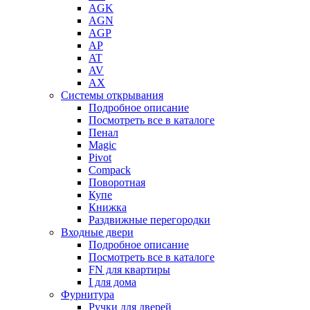
AGK
AGN
AGP
AP
AT
AV
AX
Системы открывания
Подробное описание
Посмотреть все в каталоге
Пенал
Magic
Pivot
Compack
Поворотная
Купе
Книжка
Раздвижные перегородки
Входные двери
Подробное описание
Посмотреть все в каталоге
FN для квартиры
I для дома
Фурнитура
Ручки для дверей