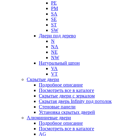
PE
PM
SA
SE
ST
SW
Двери под дерево
N
NA
NE
NW
Натуральный шпон
VA
VT
Скрытые двери
Подробное описание
Посмотреть все в каталоге
Скрытые двери с зеркалом
Скрытая дверь Infinity под потолок
Стеновые панели
Установка скрытых дверей
Алюминиевые двери
Подробное описание
Посмотреть все в каталоге
AG