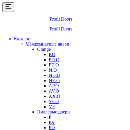
Profil Doors
Profil Doors
Каталог
Межкомнатные двери
Orange
P.O
PD.O
PE.O
N.O
ND.O
NE.O
AP.O
AV.O
AX.O
SE.O
VE
Эмалевые двери
P
PA
PD