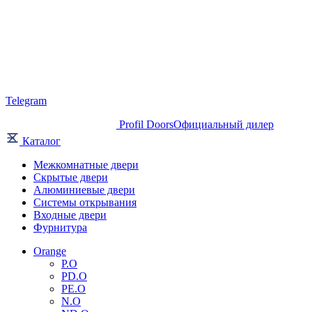
Telegram
Profil Doors
Официальный дилер
Каталог
Межкомнатные двери
Скрытые двери
Алюминиевые двери
Системы открывания
Входные двери
Фурнитура
Orange
P.O
PD.O
PE.O
N.O