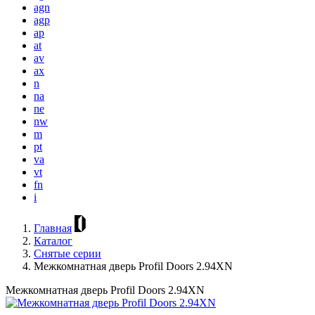
agn
agp
ap
at
av
ax
n
na
ne
nw
m
pt
va
vt
fn
i
Главная
Каталог
Снятые серии
Межкомнатная дверь Profil Doors 2.94XN
Межкомнатная дверь Profil Doors 2.94XN