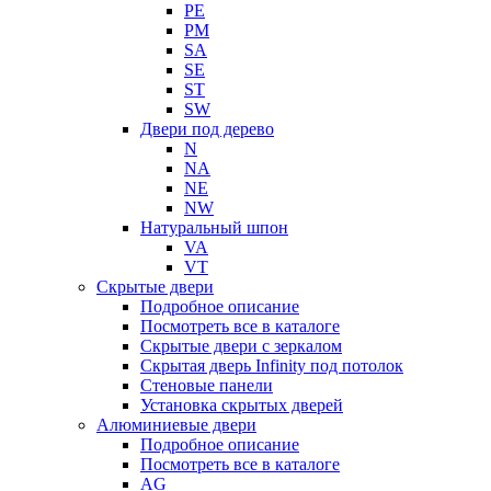
PE
PM
SA
SE
ST
SW
Двери под дерево
N
NA
NE
NW
Натуральный шпон
VA
VT
Скрытые двери
Подробное описание
Посмотреть все в каталоге
Скрытые двери с зеркалом
Скрытая дверь Infinity под потолок
Стеновые панели
Установка скрытых дверей
Алюминиевые двери
Подробное описание
Посмотреть все в каталоге
AG