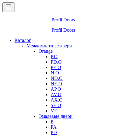
Profil Doors
Profil Doors
Каталог
Межкомнатные двери
Orange
P.O
PD.O
PE.O
N.O
ND.O
NE.O
AP.O
AV.O
AX.O
SE.O
VE
Эмалевые двери
P
PA
PD