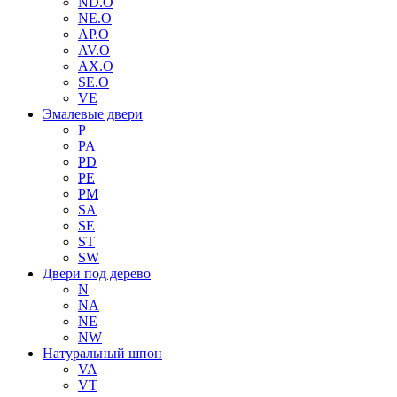
ND.O
NE.O
AP.O
AV.O
AX.O
SE.O
VE
Эмалевые двери
P
PA
PD
PE
PM
SA
SE
ST
SW
Двери под дерево
N
NA
NE
NW
Натуральный шпон
VA
VT