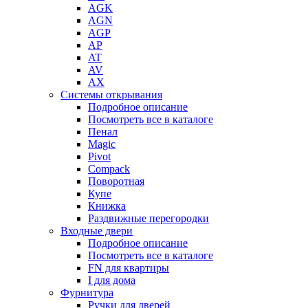
AGK
AGN
AGP
AP
AT
AV
AX
Системы открывания
Подробное описание
Посмотреть все в каталоге
Пенал
Magic
Pivot
Compack
Поворотная
Купе
Книжка
Раздвижные перегородки
Входные двери
Подробное описание
Посмотреть все в каталоге
FN для квартиры
I для дома
Фурнитура
Ручки для дверей