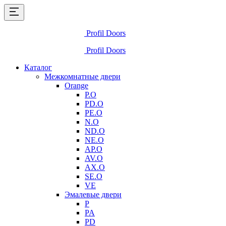
Profil Doors
Profil Doors
Каталог
Межкомнатные двери
Orange
P.O
PD.O
PE.O
N.O
ND.O
NE.O
AP.O
AV.O
AX.O
SE.O
VE
Эмалевые двери
P
PA
PD