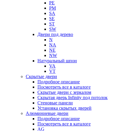
PE
PM
SA
SE
ST
SW
Двери под дерево
N
NA
NE
NW
Натуральный шпон
VA
VT
Скрытые двери
Подробное описание
Посмотреть все в каталоге
Скрытые двери с зеркалом
Скрытая дверь Infinity под потолок
Стеновые панели
Установка скрытых дверей
Алюминиевые двери
Подробное описание
Посмотреть все в каталоге
AG