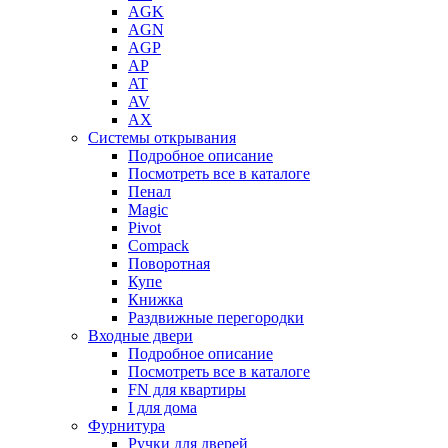
AGK
AGN
AGP
AP
AT
AV
AX
Системы открывания
Подробное описание
Посмотреть все в каталоге
Пенал
Magic
Pivot
Compack
Поворотная
Купе
Книжка
Раздвижные перегородки
Входные двери
Подробное описание
Посмотреть все в каталоге
FN для квартиры
I для дома
Фурнитура
Ручки для дверей