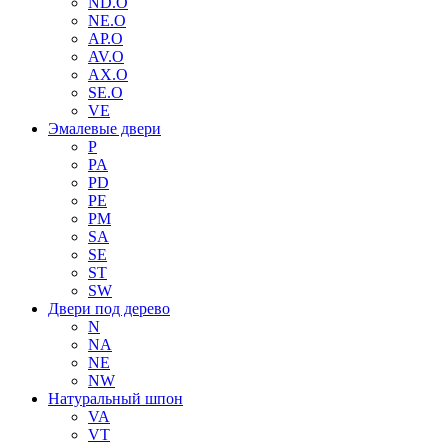
ND.O
NE.O
AP.O
AV.O
AX.O
SE.O
VE
Эмалевые двери
P
PA
PD
PE
PM
SA
SE
ST
SW
Двери под дерево
N
NA
NE
NW
Натуральный шпон
VA
VT