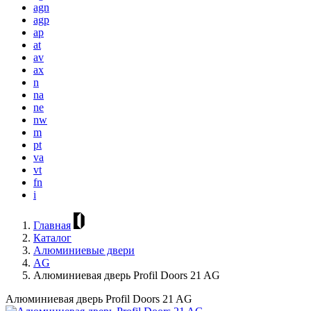
agn
agp
ap
at
av
ax
n
na
ne
nw
m
pt
va
vt
fn
i
Главная
Каталог
Алюминиевые двери
AG
Алюминиевая дверь Profil Doors 21 AG
Алюминиевая дверь Profil Doors 21 AG