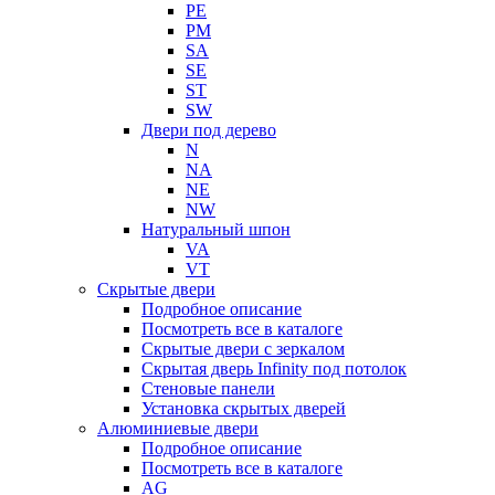
PE
PM
SA
SE
ST
SW
Двери под дерево
N
NA
NE
NW
Натуральный шпон
VA
VT
Скрытые двери
Подробное описание
Посмотреть все в каталоге
Скрытые двери с зеркалом
Скрытая дверь Infinity под потолок
Стеновые панели
Установка скрытых дверей
Алюминиевые двери
Подробное описание
Посмотреть все в каталоге
AG