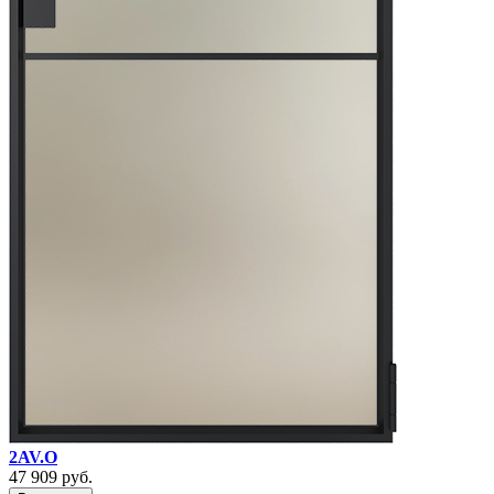
2AV.O
47 909
руб.