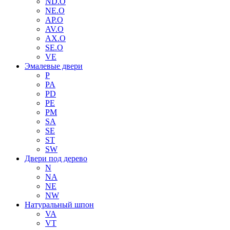
ND.O
NE.O
AP.O
AV.O
AX.O
SE.O
VE
Эмалевые двери
P
PA
PD
PE
PM
SA
SE
ST
SW
Двери под дерево
N
NA
NE
NW
Натуральный шпон
VA
VT