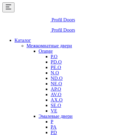
Profil Doors
Profil Doors
Каталог
Межкомнатные двери
Orange
P.O
PD.O
PE.O
N.O
ND.O
NE.O
AP.O
AV.O
AX.O
SE.O
VE
Эмалевые двери
P
PA
PD