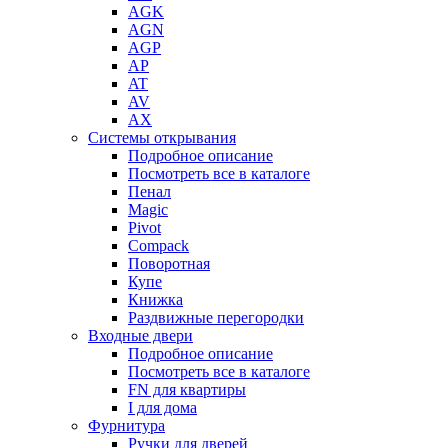
AGK
AGN
AGP
AP
AT
AV
AX
Системы открывания
Подробное описание
Посмотреть все в каталоге
Пенал
Magic
Pivot
Compack
Поворотная
Купе
Книжка
Раздвижные перегородки
Входные двери
Подробное описание
Посмотреть все в каталоге
FN для квартиры
I для дома
Фурнитура
Ручки для дверей