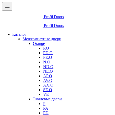
Profil Doors
Profil Doors
Каталог
Межкомнатные двери
Orange
P.O
PD.O
PE.O
N.O
ND.O
NE.O
AP.O
AV.O
AX.O
SE.O
VE
Эмалевые двери
P
PA
PD