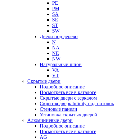
PE
PM
SA
SE
ST
SW
Двери под дерево
N
NA
NE
NW
Натуральный шпон
VA
VT
Скрытые двери
Подробное описание
Посмотреть все в каталоге
Скрытые двери с зеркалом
Скрытая дверь Infinity под потолок
Стеновые панели
Установка скрытых дверей
Алюминиевые двери
Подробное описание
Посмотреть все в каталоге
AG