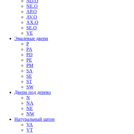
ND.O
NE.O
AP.O
AV.O
AX.O
SE.O
VE
Эмалевые двери
P
PA
PD
PE
PM
SA
SE
ST
SW
Двери под дерево
N
NA
NE
NW
Натуральный шпон
VA
VT