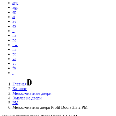
agn
agp
ap
at
av
ax
n
na
ne
nw
m
pt
va
vt
fn
i
Главная
Каталог
Межкомнатные двери
Эмалевые двери
PM
Межкомнатная дверь Profil Doors 3.3.2 PM