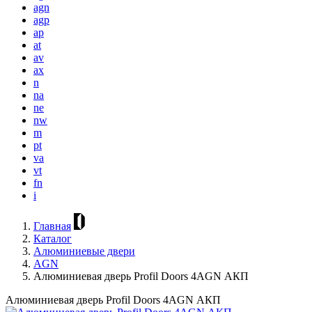
agn
agp
ap
at
av
ax
n
na
ne
nw
m
pt
va
vt
fn
i
Главная
Каталог
Алюминиевые двери
AGN
Алюминиевая дверь Profil Doors 4AGN АКП
Алюминиевая дверь Profil Doors 4AGN АКП