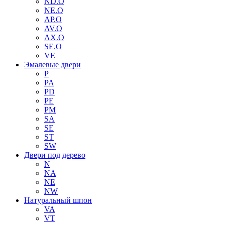
ND.O
NE.O
AP.O
AV.O
AX.O
SE.O
VE
Эмалевые двери
P
PA
PD
PE
PM
SA
SE
ST
SW
Двери под дерево
N
NA
NE
NW
Натуральный шпон
VA
VT