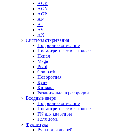
AGK
AGN
AGP
AP
AT
AV
AX
Системы открывания
Подробное описание
Посмотреть все в каталоге
Пенал
Magic
Pivot
Compack
Поворотная
Купе
Книжка
Раздвижные перегородки
Входные двери
Подробное описание
Посмотреть все в каталоге
FN для квартиры
I для дома
Фурнитура
Ручки для дверей