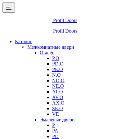
Profil Doors
Profil Doors
Каталог
Межкомнатные двери
Orange
P.O
PD.O
PE.O
N.O
ND.O
NE.O
AP.O
AV.O
AX.O
SE.O
VE
Эмалевые двери
P
PA
PD