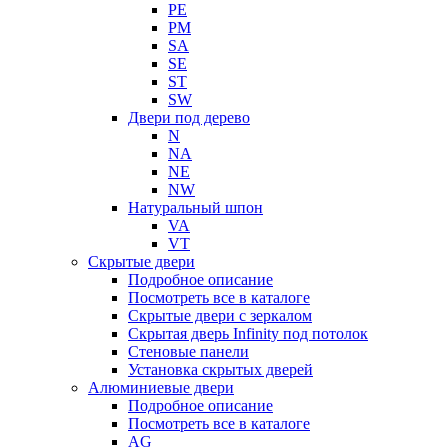
PE
PM
SA
SE
ST
SW
Двери под дерево
N
NA
NE
NW
Натуральный шпон
VA
VT
Скрытые двери
Подробное описание
Посмотреть все в каталоге
Скрытые двери с зеркалом
Скрытая дверь Infinity под потолок
Стеновые панели
Установка скрытых дверей
Алюминиевые двери
Подробное описание
Посмотреть все в каталоге
AG