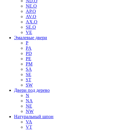
ND.O
NE.O
AP.O
AV.O
AX.O
SE.O
VE
Эмалевые двери
P
PA
PD
PE
PM
SA
SE
ST
SW
Двери под дерево
N
NA
NE
NW
Натуральный шпон
VA
VT