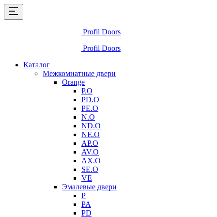
Profil Doors
Profil Doors
Каталог
Межкомнатные двери
Orange
P.O
PD.O
PE.O
N.O
ND.O
NE.O
AP.O
AV.O
AX.O
SE.O
VE
Эмалевые двери
P
PA
PD