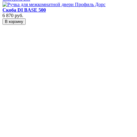
Скоба DI BASE 500
6 870
руб.
В корзину
9