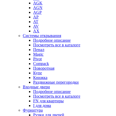
AGK
AGN
AGP
AP
AT
AV
AX
Системы открывания
Подробное описание
Посмотреть все в каталоге
Пенал
Magic
Pivot
Compack
Поворотная
Купе
Книжка
Раздвижные перегородки
Входные двери
Подробное описание
Посмотреть все в каталоге
FN для квартиры
I для дома
Фурнитура
Ручки для дверей