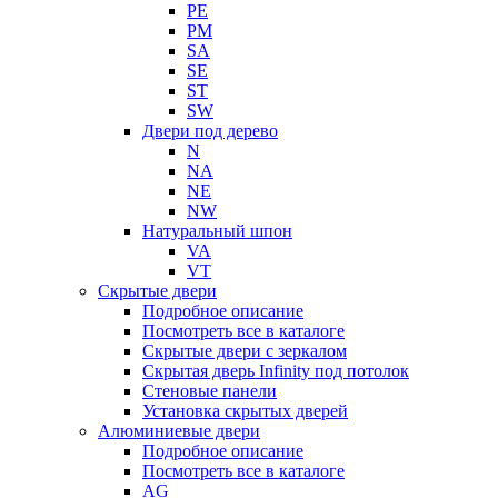
PE
PM
SA
SE
ST
SW
Двери под дерево
N
NA
NE
NW
Натуральный шпон
VA
VT
Скрытые двери
Подробное описание
Посмотреть все в каталоге
Скрытые двери с зеркалом
Скрытая дверь Infinity под потолок
Стеновые панели
Установка скрытых дверей
Алюминиевые двери
Подробное описание
Посмотреть все в каталоге
AG