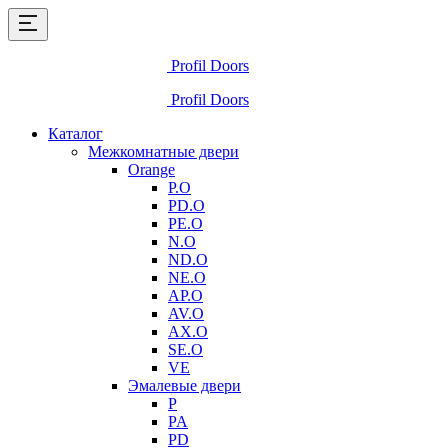
Profil Doors
Profil Doors
Каталог
Межкомнатные двери
Orange
P.O
PD.O
PE.O
N.O
ND.O
NE.O
AP.O
AV.O
AX.O
SE.O
VE
Эмалевые двери
P
PA
PD