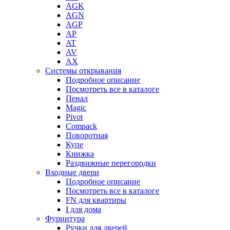
AGK
AGN
AGP
AP
AT
AV
AX
Системы открывания
Подробное описание
Посмотреть все в каталоге
Пенал
Magic
Pivot
Compack
Поворотная
Купе
Книжка
Раздвижные перегородки
Входные двери
Подробное описание
Посмотреть все в каталоге
FN для квартиры
I для дома
Фурнитура
Ручки для дверей