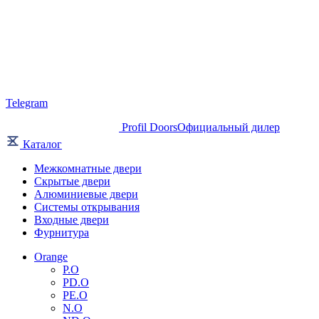
Telegram
Profil Doors
Официальный дилер
Каталог
Межкомнатные двери
Скрытые двери
Алюминиевые двери
Системы открывания
Входные двери
Фурнитура
Orange
P.O
PD.O
PE.O
N.O