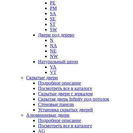
PE
PM
SA
SE
ST
SW
Двери под дерево
N
NA
NE
NW
Натуральный шпон
VA
VT
Скрытые двери
Подробное описание
Посмотреть все в каталоге
Скрытые двери с зеркалом
Скрытая дверь Infinity под потолок
Стеновые панели
Установка скрытых дверей
Алюминиевые двери
Подробное описание
Посмотреть все в каталоге
AG