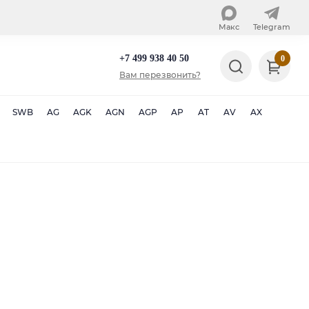
Макс
Telegram
+7 499 938 40 50
0
Вам перезвонить?
SWB
AG
AGK
AGN
AGP
AP
AT
AV
AX