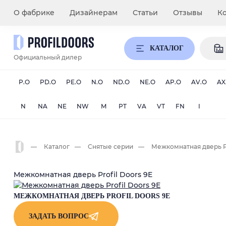
Вход
О фабрике
Дизайнерам
Статьи
Отзывы
К
Profil
КАТАЛОГ
Doors
Официальный дилер
P.O
PD.O
PE.O
N.O
ND.O
NE.O
AP.O
AV.O
AX
N
NA
NE
NW
M
PT
VA
VT
FN
I
Главная
Каталог
Снятые серии
Межкомнатная дверь Pr
Межкомнатная дверь Profil Doors 9E
МЕЖКОМНАТНАЯ ДВЕРЬ PROFIL DOORS 9E
ЗАДАТЬ ВОПРОС