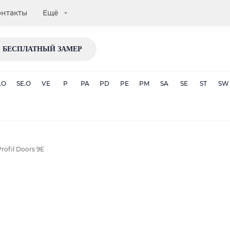
онтакты
Ещё
БЕСПЛАТНЫЙ ЗАМЕР
.O
SE.O
VE
P
PA
PD
PE
PM
SA
SE
ST
SW
ofil Doors 9E