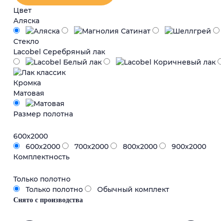
Артикул:
Производитель:
Цвет
2000309
Profil
Аляска
Doors
Стекло
Lacobel Серебряный лак
Кромка
Матовая
Размер полотна
600х2000
600х2000
700х2000
800х2000
900х2000
Комплектность
Только полотно
Только полотно
Обычный комплект
Снято с производства