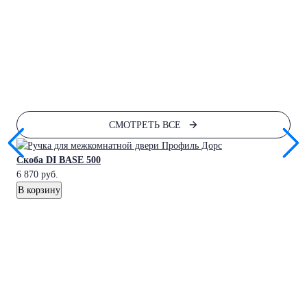
YU
3 2
В к
СМОТРЕТЬ ВСЕ
Скоба DI BASE 500
6 870
руб.
В корзину