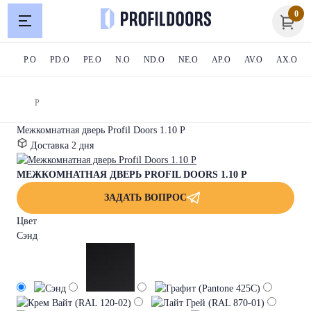
0
Profil
Doors
P.O
PD.O
PE.O
N.O
ND.O
NE.O
AP.O
AV.O
AX.O
P
Межкомнатная дверь Profil Doors 1.10 P
Доставка
2 дня
МЕЖКОМНАТНАЯ ДВЕРЬ PROFIL DOORS 1.10 P
ЗАДАТЬ ВОПРОС
Артикул:
Производитель:
Цвет
1000120
Profil
Сэнд
Doors