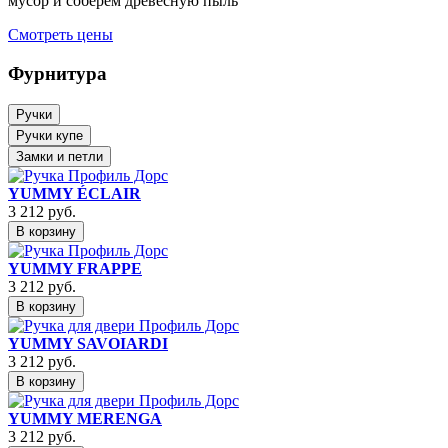
мусор и соберём древесную пыль
Смотреть цены
Фурнитура
Ручки
Ручки купе
Замки и петли
YUMMY ÉCLAIR
3 212
руб.
В корзину
YUMMY FRAPPE
3 212
руб.
В корзину
YUMMY SAVOIARDI
3 212
руб.
В корзину
YUMMY MERENGA
3 212
руб.