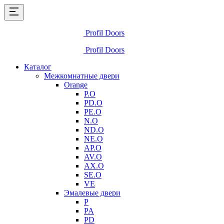
Profil Doors
Profil Doors
Каталог
Межкомнатные двери
Orange
P.O
PD.O
PE.O
N.O
ND.O
NE.O
AP.O
AV.O
AX.O
SE.O
VE
Эмалевые двери
P
PA
PD