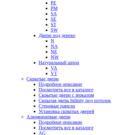
PE
PM
SA
SE
ST
SW
Двери под дерево
N
NA
NE
NW
Натуральный шпон
VA
VT
Скрытые двери
Подробное описание
Посмотреть все в каталоге
Скрытые двери с зеркалом
Скрытая дверь Infinity под потолок
Стеновые панели
Установка скрытых дверей
Алюминиевые двери
Подробное описание
Посмотреть все в каталоге
AG