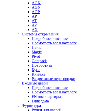
AGK
AGN
AGP
AP
AT
AV
AX
Системы открывания
Подробное описание
Посмотреть все в каталоге
Пенал
Magic
Pivot
Compack
Поворотная
Купе
Книжка
Раздвижные перегородки
Входные двери
Подробное описание
Посмотреть все в каталоге
FN для квартиры
I для дома
Фурнитура
Ручки для дверей