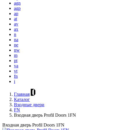
agn
agp
ap
at
av
ax
n
na
ne
nw
m
pt
va
vt
fn
i
Главная
Каталог
Входные двери
FN
Входная дверь Profil Doors 1FN
Входная дверь Profil Doors 1FN