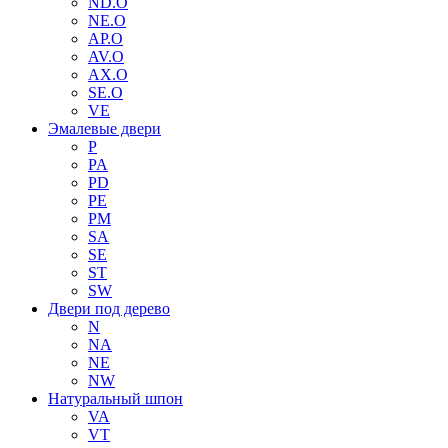
ND.O
NE.O
AP.O
AV.O
AX.O
SE.O
VE
Эмалевые двери
P
PA
PD
PE
PM
SA
SE
ST
SW
Двери под дерево
N
NA
NE
NW
Натуральный шпон
VA
VT