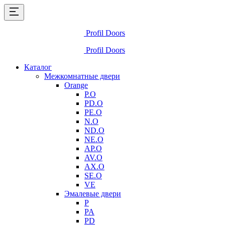
Profil Doors
Profil Doors
Каталог
Межкомнатные двери
Orange
P.O
PD.O
PE.O
N.O
ND.O
NE.O
AP.O
AV.O
AX.O
SE.O
VE
Эмалевые двери
P
PA
PD