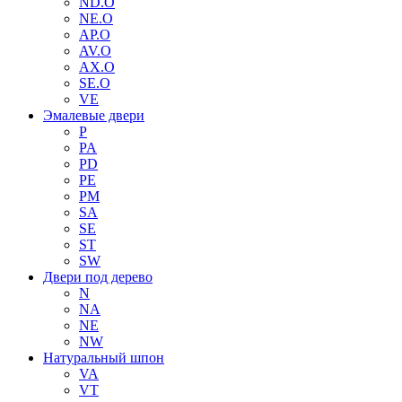
ND.O
NE.O
AP.O
AV.O
AX.O
SE.O
VE
Эмалевые двери
P
PA
PD
PE
PM
SA
SE
ST
SW
Двери под дерево
N
NA
NE
NW
Натуральный шпон
VA
VT