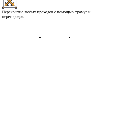
Перекрытие любых проходов с помощью фрамуг и
перегородок
ХАРАКТЕРИСТИКИ
ОПИСАНИЕ
КОМПЛЕКТАЦИЯ
Profil Doors Orange 1
Межкомнатная дверь:
NE.O
Покрытие:
Гладкое древесное
Конструкция:
Каркасная