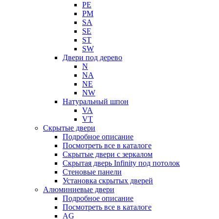
PE
PM
SA
SE
ST
SW
Двери под дерево
N
NA
NE
NW
Натуральный шпон
VA
VT
Скрытые двери
Подробное описание
Посмотреть все в каталоге
Скрытые двери с зеркалом
Скрытая дверь Infinity под потолок
Стеновые панели
Установка скрытых дверей
Алюминиевые двери
Подробное описание
Посмотреть все в каталоге
AG