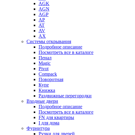
AGK
AGN
AGP
AP
AT
AV
AX
Системы открывания
Подробное описание
Посмотреть все в каталоге
Пенал
Magic
Pivot
Compack
Поворотная
Купе
Книжка
Раздвижные перегородки
Входные двери
Подробное описание
Посмотреть все в каталоге
FN для квартиры
I для дома
Фурнитура
Ручки для дверей