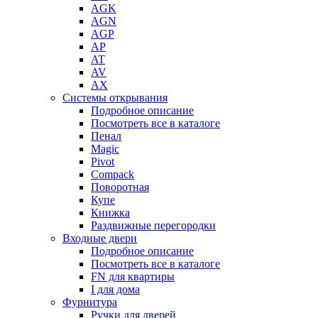
AGK
AGN
AGP
AP
AT
AV
AX
Системы открывания
Подробное описание
Посмотреть все в каталоге
Пенал
Magic
Pivot
Compack
Поворотная
Купе
Книжка
Раздвижные перегородки
Входные двери
Подробное описание
Посмотреть все в каталоге
FN для квартиры
I для дома
Фурнитура
Ручки для дверей