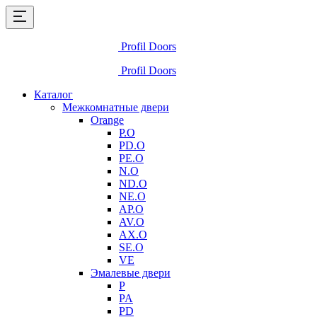
Profil Doors
Profil Doors
Каталог
Межкомнатные двери
Orange
P.O
PD.O
PE.O
N.O
ND.O
NE.O
AP.O
AV.O
AX.O
SE.O
VE
Эмалевые двери
P
PA
PD