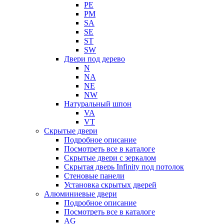
PE
PM
SA
SE
ST
SW
Двери под дерево
N
NA
NE
NW
Натуральный шпон
VA
VT
Скрытые двери
Подробное описание
Посмотреть все в каталоге
Скрытые двери с зеркалом
Скрытая дверь Infinity под потолок
Стеновые панели
Установка скрытых дверей
Алюминиевые двери
Подробное описание
Посмотреть все в каталоге
AG