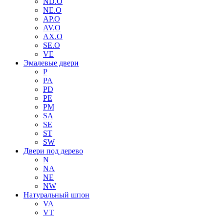
ND.O
NE.O
AP.O
AV.O
AX.O
SE.O
VE
Эмалевые двери
P
PA
PD
PE
PM
SA
SE
ST
SW
Двери под дерево
N
NA
NE
NW
Натуральный шпон
VA
VT